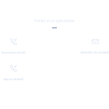
Contactez-nous
Parlez à un spécialiste
Diamantino ALVES
ENVOYEZ UN COURRIE
6 73 00 12 35
contact@as-assura
Marcel SAVANT
6 99 66 45 07