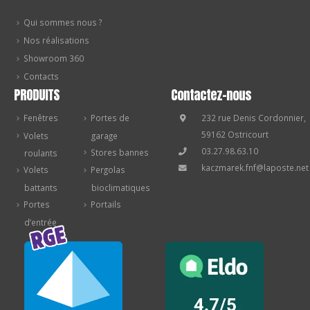
Qui sommes nous ?
Nos réalisations
Showroom 360
Contacts
PRODUITS
Contactez-nous
Fenêtres
Portes de
232 rue Denis Cordonnier,
59162 Ostricourt
Volets
garage
03.27.98.63.10
Stores bannes
roulants
kaczmarek.fnf@laposte.net
Volets
Pergolas
battants
bioclimatiques
Portes
Portails
d’entrée