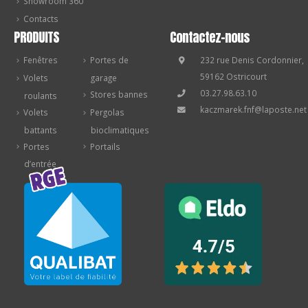
Showroom 360
Contacts
PRODUITS
Contactez-nous
Fenêtres
Portes de
232 rue Denis Cordonnier,
59162 Ostricourt
Volets
garage
03.27.98.63.10
Stores bannes
roulants
kaczmarek.fnf@laposte.net
Volets
Pergolas
battants
bioclimatiques
Portes
Portails
d’entrée