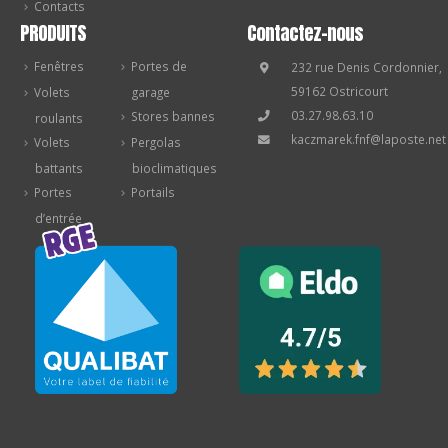
Contacts
PRODUITS
Contactez-nous
Fenêtres
Portes de
232 rue Denis Cordonnier,
59162 Ostricourt
Volets
garage
03.27.98.63.10
Stores bannes
roulants
kaczmarek.fnf@laposte.net
Volets
Pergolas
battants
bioclimatiques
Portes
Portails
d’entrée