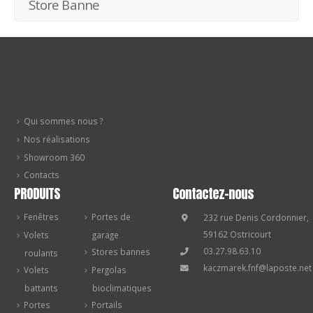
Store Banne
Qui sommes nous ?
Nos réalisations
Showroom 360
Contacts
PRODUITS
Contactez-nous
Fenêtres
Portes de
232 rue Denis Cordonnier,
59162 Ostricourt
Volets
garage
03.27.98.63.10
Stores bannes
roulants
kaczmarek.fnf@laposte.net
Volets
Pergolas
battants
bioclimatiques
Portes
Portails