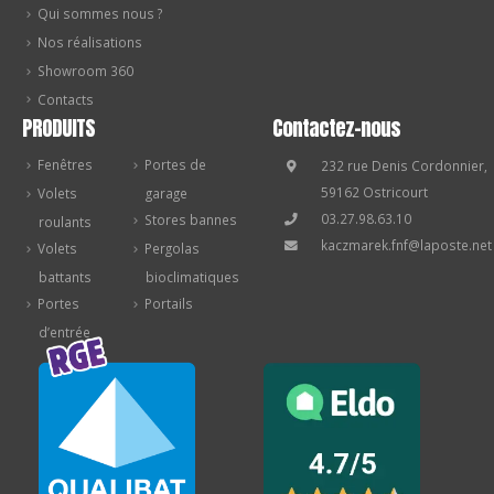
Qui sommes nous ?
Nos réalisations
Showroom 360
Contacts
PRODUITS
Contactez-nous
Fenêtres
Portes de
232 rue Denis Cordonnier,
59162 Ostricourt
Volets
garage
03.27.98.63.10
Stores bannes
roulants
kaczmarek.fnf@laposte.net
Volets
Pergolas
battants
bioclimatiques
Portes
Portails
d’entrée